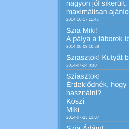
nagyon jól sikerült
maximálisan ajánl
2014-10-17 11:45
Szia Miki!
A pálya a táborok id
2014-08-09 10:58
Sziasztok! Kutyát be
2014-07-24 8:10
Sziasztok!
Érdeklődnék, hogy a
használni?
Köszi
Miki
2014-07-23 13:07
Szia Ádám!