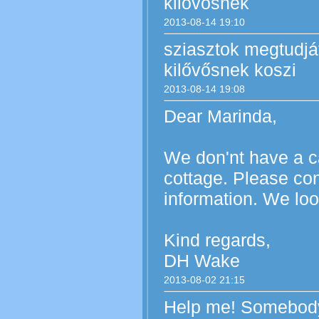
kilővősnek
2013-08-14 19:10
sziasztok megtudj
kilővősnek koszi
2013-08-14 19:08
Dear Marinda,
We don'nt have a c
cottage. Please con
information. We loo
Kind regards,
DH Wake
2013-08-02 21:15
Help me! Somebody 