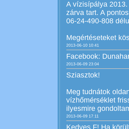
A vízisípálya 2013.
zárva tart. A pontos
06-24-490-808 délu
Megértéseteket kös
2013-06-10 10:41
Facebook: Dunahar
2013-06-09 23:04
Sziasztok!
Meg tudnátok oldan
vízhőmérséklet fris
ilyesmire gondoltam
2013-06-09 17:11
Kedves F! Ha körült