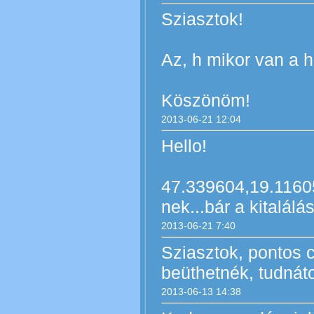
Sziasztok!
Az, h mikor van a h
Köszönöm!
2013-06-21 12:04
Hello!
47.339604,19.1160
nek...bár a kitalál
2013-06-21 7:40
Sziasztok, pontos 
beüthetnék, tudnáto
2013-06-13 14:38