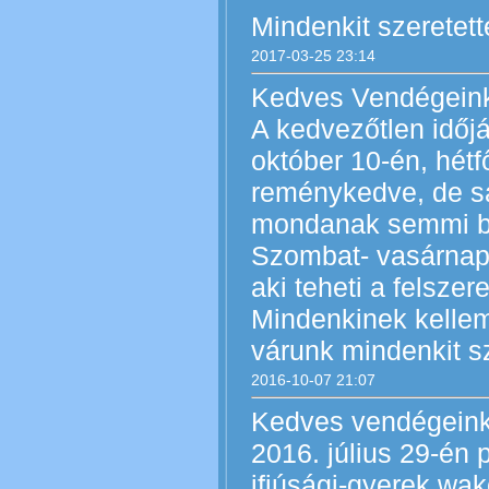
Mindenkit szeretett
2017-03-25 23:14
Kedves Vendégein
A kedvezőtlen időjá
október 10-én, hétf
reménykedve, de s
mondanak semmi bí
Szombat- vasárnap 
aki teheti a felsze
Mindenkinek kelleme
várunk mindenkit sz
2016-10-07 21:07
Kedves vendégeink
2016. július 29-én 
ifjúsági-gyerek wak