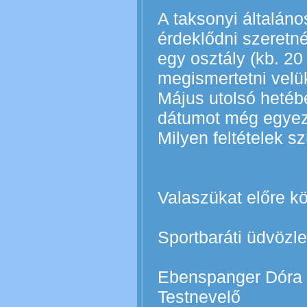
A taksonyi általáno
érdeklődni szeretn
egy osztály (kb. 20
megismertetni velük
Május utolsó hetéb
dátumot még egyez
Milyen feltételek 
Valaszükat előre 
Sportbaráti üdvözlet
Ebenspanger Dóra
Testnevelő