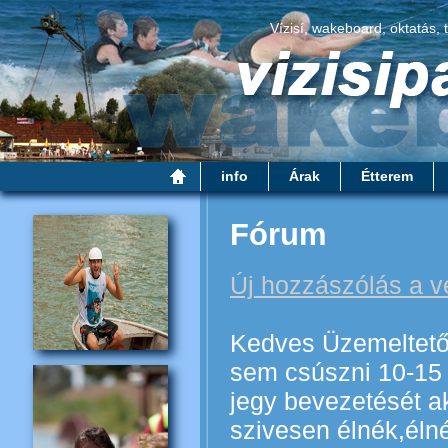
Vízisí, wakeboard, oktatás, 
info
Árak
Étterem
Fórum
Új hozzászólás a 
Kedves Üzemeltetők!
sem csúszni 10-15 
jegy bevezetését ak
szivesen élnék,élné