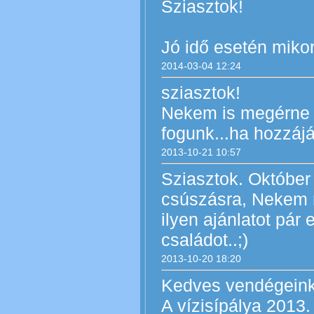
Sziasztok!
Jó idő esetén mikor
2014-03-04 12:24
sziasztok!
Nekem is megérne 5
fogunk...ha hozzáj
2013-10-21 10:57
Sziasztok. Október
csúszásra, Nekem m
ilyen ajánlatot pá
családot..;)
2013-10-20 18:20
Kedves vendégeink
A vízisípálya 2013.