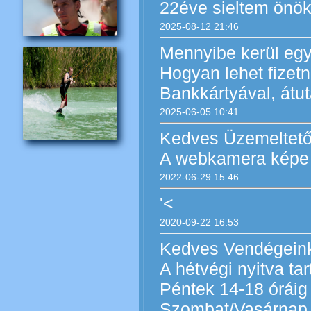
22éve sieltem önök
2025-08-12 21:46
Mennyibe kerül egy
Hogyan lehet fizetn
Bankkártyával, átu
2025-06-05 10:41
Kedves Üzemeltető
A webkamera képe 
2022-06-29 15:46
'<
2020-09-22 16:53
Kedves Vendégein
A hétvégi nyitva tar
Péntek 14-18 óráig
Szombat/Vasárnap 