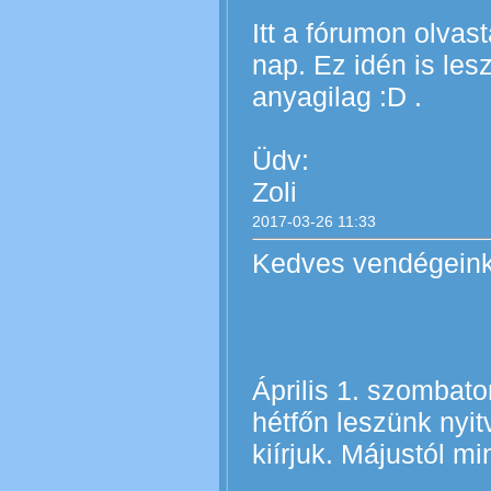
Itt a fórumon olvas
nap. Ez idén is le
anyagilag :D .
Üdv:
Zoli
2017-03-26 11:33
Kedves vendégeink
Április 1. szombato
hétfőn leszünk nyit
kiírjuk. Májustól m