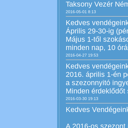
Taksony Vezér Néme
2016-05-01 8:13
Kedves vendégeink
Április 29-30-ig (p
Május 1-től szokáso
minden nap, 10 órát
2016-04-27 19:53
Kedves vendégeink
2016. április 1-én p
a szezonnyitó ingy
Minden érdeklődőt s
2016-03-30 19:13
Kedves Vendégein
A 2016-os szezont