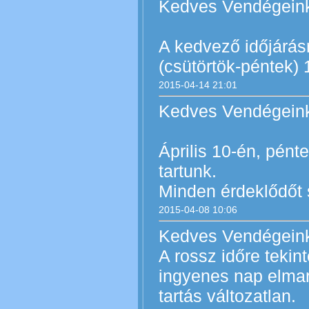
Kedves Vendégein
A kedvező időjárásr
(csütörtök-péntek) 
2015-04-14 21:01
Kedves Vendégein
Április 10-én, pént
tartunk.
Minden érdeklődőt sz
2015-04-08 10:06
Kedves Vendégein
A rossz időre tekint
ingyenes nap elmar
tartás változatlan.