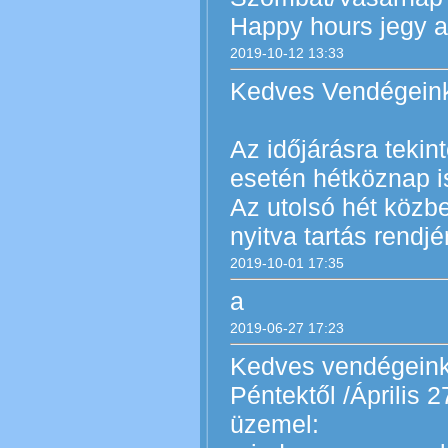
Happy hours jegy az
2019-10-12 13:33
Kedves Vendégein
Az időjárásra tekin
esetén hétköznap is
Az utolsó hét közbe
nyitva tartás rendjé
2019-10-01 17:35
a
2019-06-27 17:23
Kedves vendégeink
Péntektől /Április 2
üzemel: