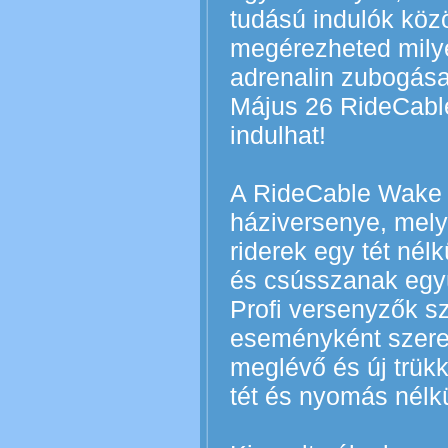
tudású indulók közö
megérezheted milye
adrenalin zubogása
Május 26 RideCabl
indulhat!
A RideCable Wake 
háziversenye, melyn
riderek egy tét nél
és csússzanak együ
Profi versenyzők sz
eseményként szeret
meglévő és új trükk
tét és nyomás nélkü