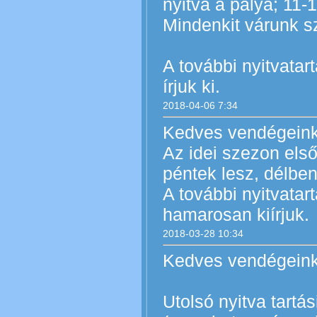
nyitva a pálya; 11-1
Mindenkit várunk sze
A további nyitvatar
írjuk ki.
2018-04-06 7:34
Kedves vendégeink
Az idei szezon első
péntek lesz, délben
A további nyitvatar
hamarosan kiírjuk.
2018-03-28 10:34
Kedves vendégeink
Utolsó nyitva tartá