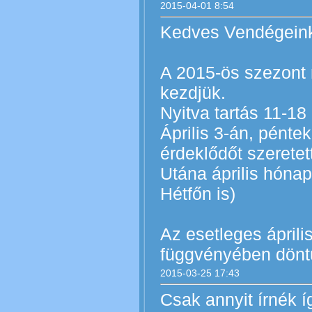
2015-04-01 8:54
Kedves Vendégein
A 2015-ös szezont
kezdjük.
Nyitva tartás 11-18 
Április 3-án, pénte
érdeklődőt szeretet
Utána április hóna
Hétfőn is)
Az esetleges április
függvényében döntü
2015-03-25 17:43
Csak annyit írnék í