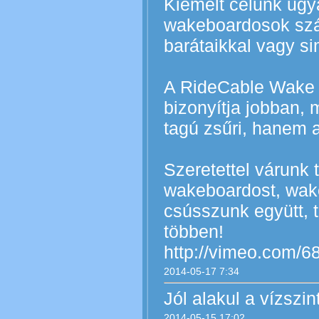
Kiemelt célunk ugy
wakeboardosok szá
barátaikkal vagy s
A RideCable Wake S
bizonyítja jobban,
tagú zsűri, hanem 
Szeretettel várunk 
wakeboardost, wak
csússzunk együtt, 
többen!
http://vimeo.com/
2014-05-17 7:34
Jól alakul a vízszin
2014-05-15 17:02