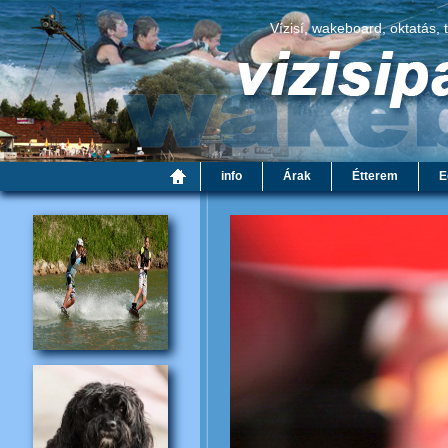
Vízisí, wakeboard, oktatás, 
info
Árak
Étterem
E