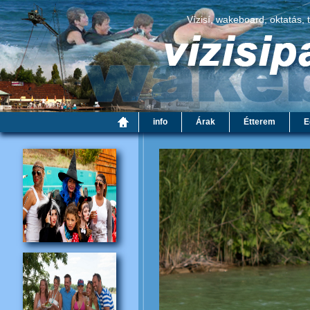
Vízisí, wakeboard, oktatás, 
info
Árak
Étterem
E