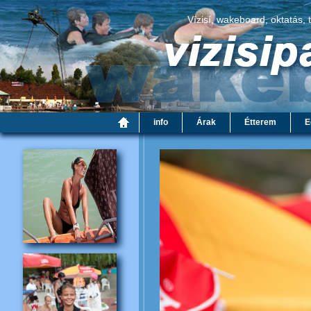
Vízisí, wakeboard, oktatás, 
info
Árak
Étterem
E