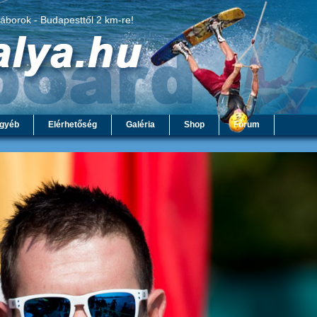
táborok - Budapesttől 2 km-re!
gyéb
Elérhetőség
Galéria
Shop
Fórum