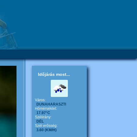
Időjárás most...
Város:
DUNAHARASZTI
Hőmérséklet:
17.97°C
Szélirány:
DÉL
Szél erősség:
3.60
(KM/H)