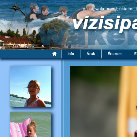
Vízisí, wakeboard, oktatás, 
info
Árak
Étterem
E