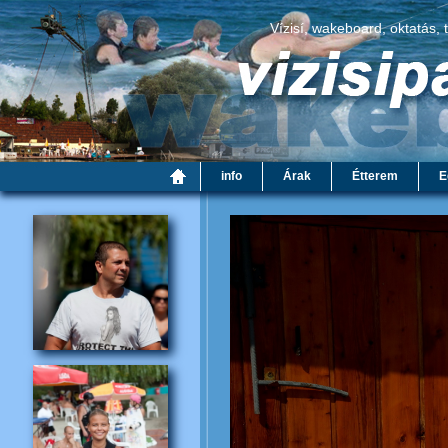
Vízisí, wakeboard, oktatás, 
info
Árak
Étterem
E