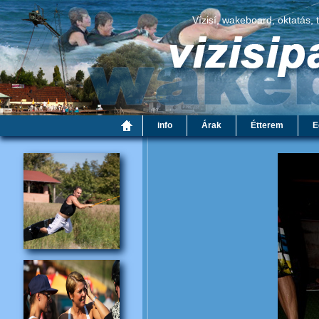
Vízisí, wakeboard, oktatás, 
info
Árak
Étterem
E