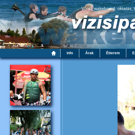
Vízisí, wakeboard, oktatás, 
info
Árak
Étterem
E