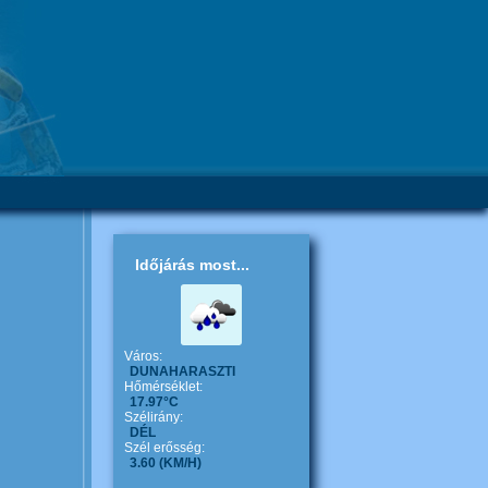
Időjárás most...
Város:
DUNAHARASZTI
Hőmérséklet:
17.97°C
Szélirány:
DÉL
Szél erősség:
3.60
(KM/H)