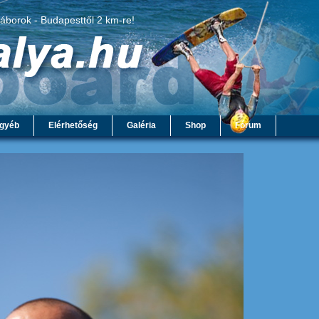
táborok - Budapesttől 2 km-re!
gyéb
Elérhetőség
Galéria
Shop
Fórum