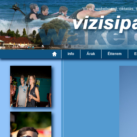
Vízisí, wakeboard, oktatás, 
info
Árak
Étterem
E