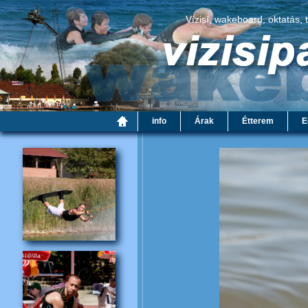
Vízisí, wakeboard, oktatás, 
info
Árak
Étterem
E