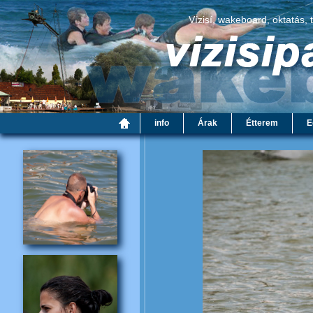
Vízisí, wakeboard, oktatás, 
info
Árak
Étterem
E