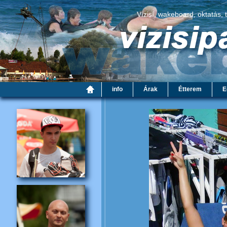
Vízisí, wakeboard, oktatás, 
info
Árak
Étterem
E