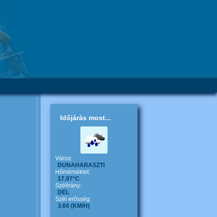
Időjárás most...
Város:
DUNAHARASZTI
Hőmérséklet:
17.97°C
Szélirány:
DÉL
Szél erősség:
3.60
(KM/H)