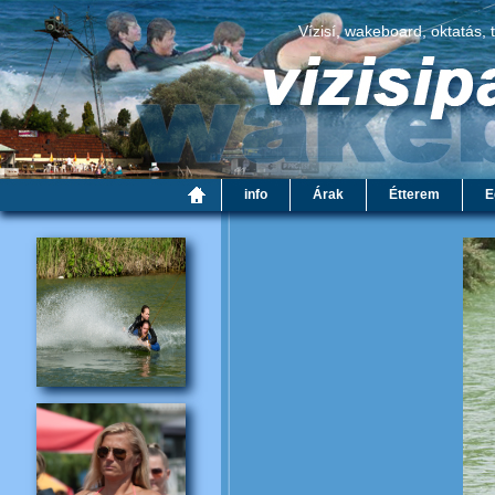
Vízisí, wakeboard, oktatás, 
info
Árak
Étterem
E