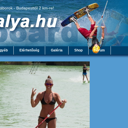
táborok - Budapesttől 2 km-re!
gyéb
Elérhetőség
Galéria
Shop
Fórum