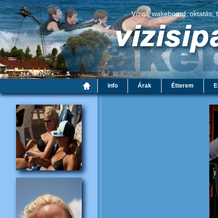
Vízisí, wakeboard, oktatás, 
info
Árak
Étterem
E