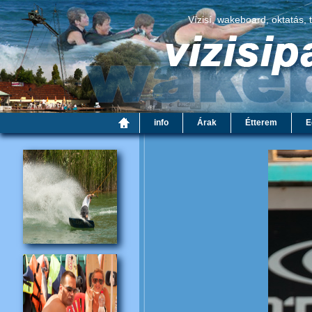
Vízisí, wakeboard, oktatás, 
info
Árak
Étterem
E