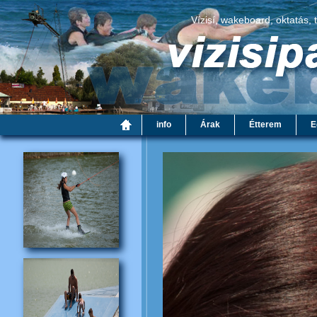
Vízisí, wakeboard, oktatás, 
info
Árak
Étterem
E