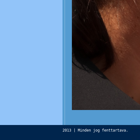
2013 | Minden jog fenttartava.