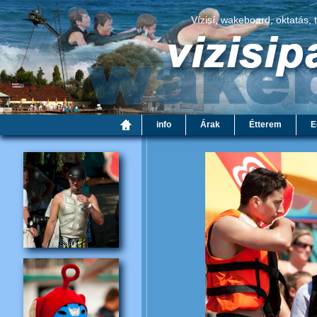
Vízisí, wakeboard, oktatás, 
info
Árak
Étterem
E