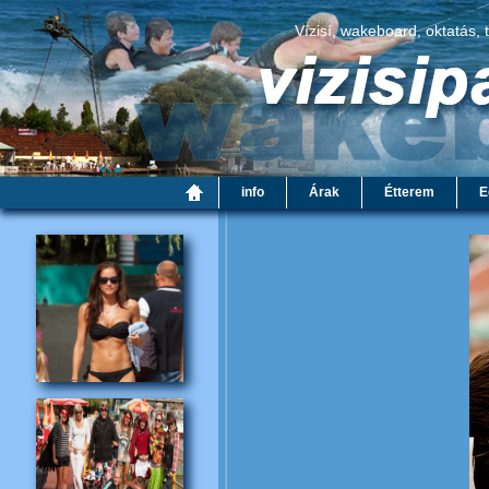
Vízisí, wakeboard, oktatás, 
info
Árak
Étterem
E