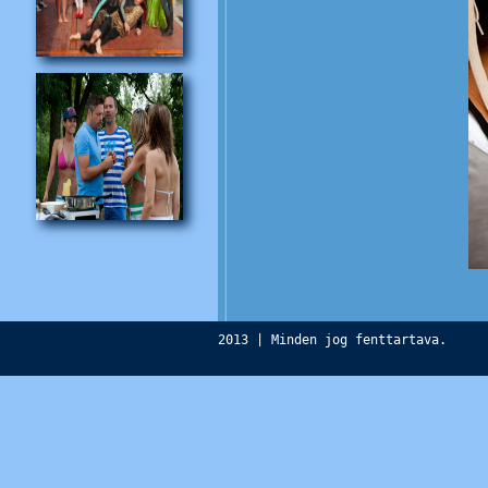
2013 | Minden jog fenttartava.