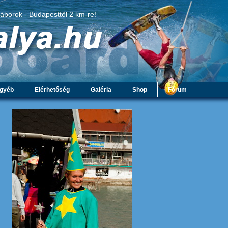
táborok - Budapesttől 2 km-re!
gyéb
Elérhetőség
Galéria
Shop
Fórum