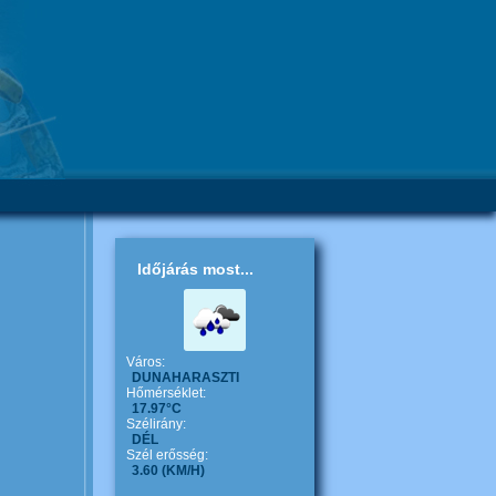
Időjárás most...
Város:
DUNAHARASZTI
Hőmérséklet:
17.97°C
Szélirány:
DÉL
Szél erősség:
3.60
(KM/H)