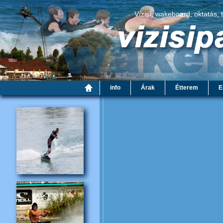
Vízisí, wakeboard, oktatás, 
info
Árak
Étterem
E