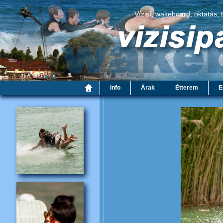
Vízisí, wakeboard, oktatás, 
info
Árak
Étterem
E