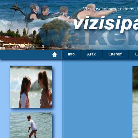
Vízisí, wakeboard, oktatás, 
info
Árak
Étterem
E