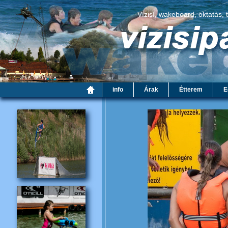
Vízisí, wakeboard, oktatás, 
info
Árak
Étterem
E