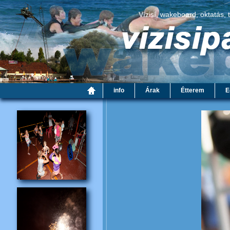
Vízisí, wakeboard, oktatás, 
info
Árak
Étterem
E