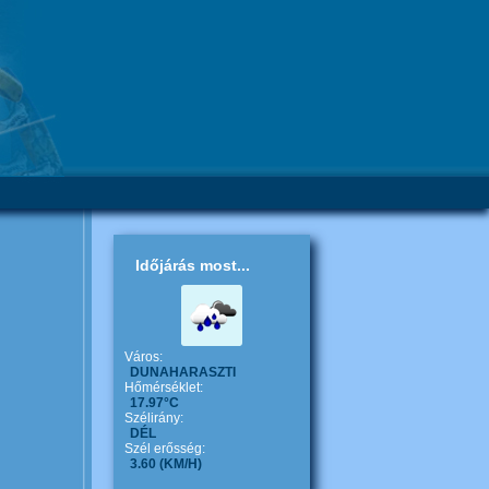
Időjárás most...
Város:
DUNAHARASZTI
Hőmérséklet:
17.97°C
Szélirány:
DÉL
Szél erősség:
3.60
(KM/H)