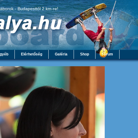
táborok - Budapesttől 2 km-re!
gyéb
Elérhetőség
Galéria
Shop
Fórum