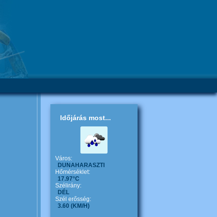
Időjárás most...
Város:
DUNAHARASZTI
Hőmérséklet:
17.97°C
Szélirány:
DÉL
Szél erősség:
3.60
(KM/H)