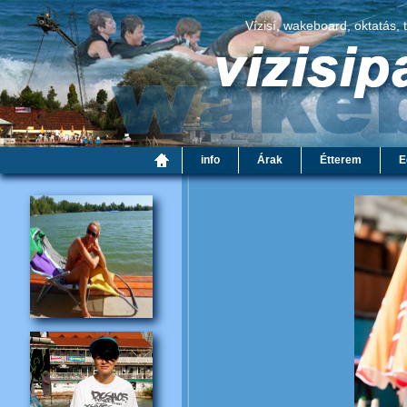
Vízisí, wakeboard, oktatás, 
info
Árak
Étterem
E