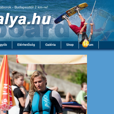
táborok - Budapesttől 2 km-re!
gyéb
Elérhetőség
Galéria
Shop
Fórum