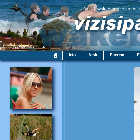
Vízisí, wakeboard, oktatás, 
info
Árak
Étterem
E