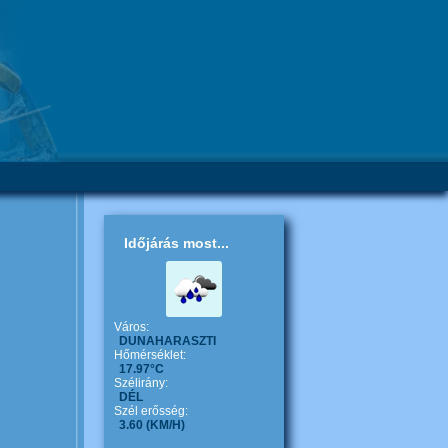
Időjárás most...
Város:
DUNAHARASZTI
Hőmérséklet:
17.97°C
Szélirány:
DÉL
Szél erősség:
3.60
(KM/H)