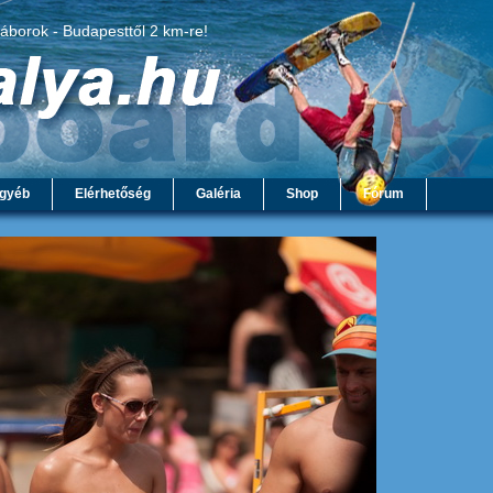
táborok - Budapesttől 2 km-re!
gyéb
Elérhetőség
Galéria
Shop
Fórum