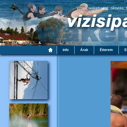
Vízisí, wakeboard, oktatás, 
info
Árak
Étterem
E