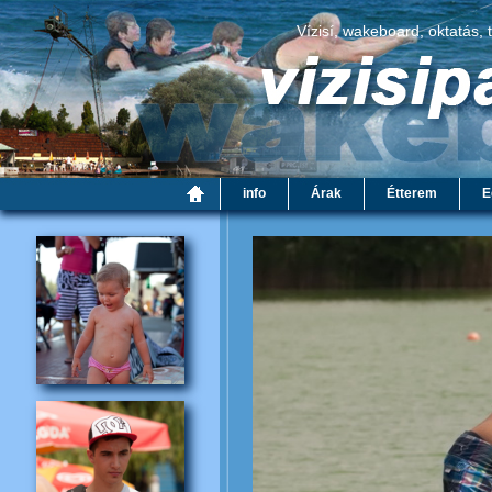
Vízisí, wakeboard, oktatás, 
info
Árak
Étterem
E